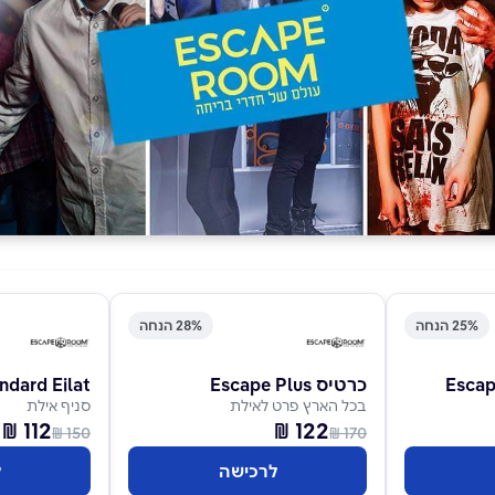
25% הנחה
28% הנחה
כרטיס Escape Plus
ndard Eilat
בכל הארץ פרט לאילת
סניף אילת
112 ₪
122 ₪
150 ₪
170 ₪
לרכישה
ל