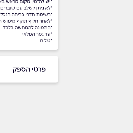
*יש להזמין מקום מראש באתר של
*לא ניתן לשלב עם שוברים 
*רשימת חדרי בריחה הנכללים תחת שוברים Escape Standard ו
*לאחר חלוף תוקף מימוש השו
*התמונה להמחשה בלבד
*עד גמר המלאי
*ט.ל.ח
פרטי הספק
079-932-2224
באתר
שם מלא
*