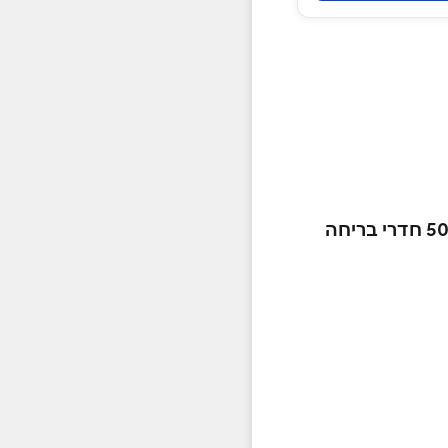
אסקייפ רום ישראל - רשת חדרי הבריחה הגדולה והוותיקה בישראל עם יותר מ-50 חדרי בריחה