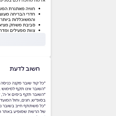
אז מה מחכה לכם בסניפ
חוויה מאתגרת המשל
חדרי הבריחה מעוצב
והמשוכללות ביותר
סביבת משחק מציאו
צוות מפעילים ומדרי
חשוב לדעת
*כל קוד שובר מקנה כניסה ליחיד בק
*השובר אינו תקף למימוש בקבוצה
*השובר תקף בימים א'-ה', ל
בסופ״ש, חגים, וחול המועד ניתן לממש א
*כל משתתף חייב בשובר נפ
של הרשת שמופיע באתר 