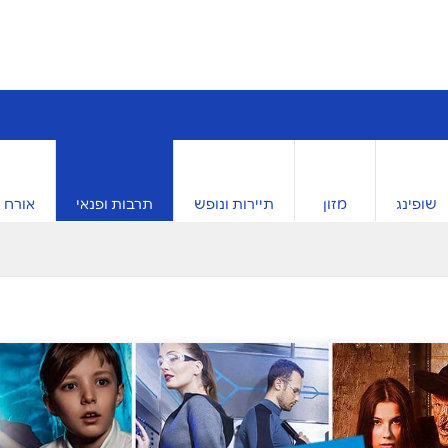
שופינג
מזון
תיירות ונופש
תרבות ופנאי
אורח ח