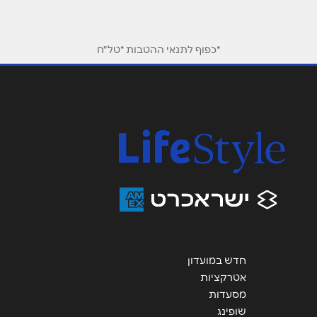
טלפון
*
*כפוף לתנאי ההטבות *טל"ח
אימייל
*
נושא
*
אנא חזרו אלי בקשר ל...
הודעה
*
חדש במועדון
שליחה
אטרקציות
מסעדות
שופינג