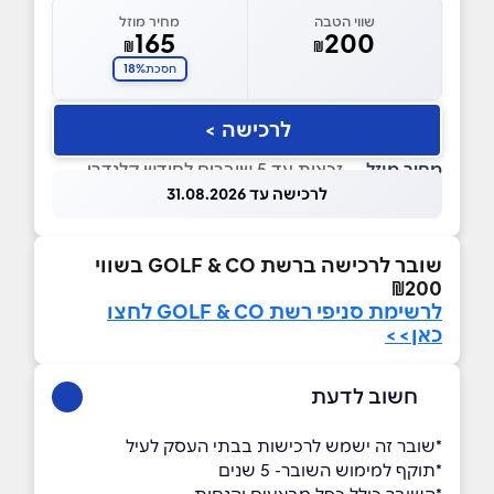
שווי הטבה
מחיר מוזל
165
200
₪
₪
18%
חסכת
לרכישה >
מחיר מוזל
— זכאות עד 5 שוברים לחודש קלנדרי
לרכישה עד 31.08.2026
שובר לרכישה ברשת GOLF & CO בשווי
₪200
לרשימת סניפי רשת
GOLF & CO לחצו
כאן>>
חשוב לדעת
*שובר זה ישמש לרכישות בבתי העסק לעיל
*תוקף למימוש השובר- 5 שנים