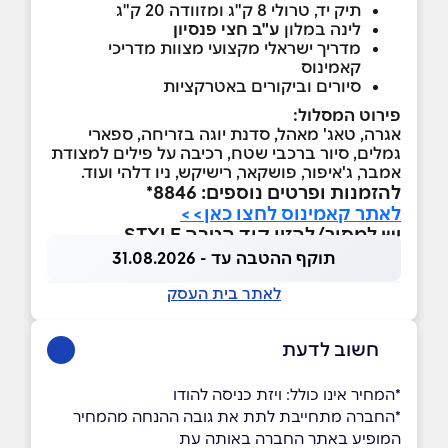
תיק יד, טרולי 8 ק"ג ומזוודה 20 ק"ג
לינה במלון
ע"ב חצי פנסיון
מדריך ישראלי מקצועי מצוות מדריכי
קאמינוס
סיורים וביקורים באטרקציות
פירוט המסלול:
אגרה, טאג' מאהל, סדנת יוגה בזריחה, ספארי
גמלים, סיור ברכבי שטח, רכיבה על פילים למצודת
אמבר, ג'איפור, פושקאר, רישיקש, ניו דלהי ועוד.
להזמנות ופרטים נוספים: 8846*
לאתר קאמינוס לחצו כאן>>
יש למסור/להזין קוד הטבה STYLE
תוקף ההטבה עד - 31.08.2026
לאתר בית העסק
חשוב לדעת
*המחיר אינו כולל: ויזת כניסה להודו
*החברה מתחייבת לתת את גובה ההנחה מהמחיר
המופיע באתר החברה באותה עת