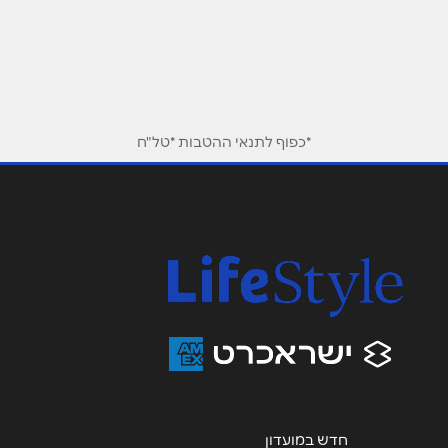
בר כוכבא 4
03-7156681
שם מלא
*
טלפון
*
*כפוף לתנאי ההטבות *טל"ח
אימייל
*
נושא
*
אנא חזרו אלי בקשר ל...
הודעה
*
חדש במועדון