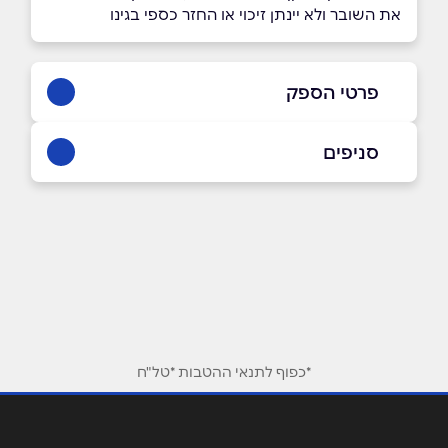
את השובר ולא יינתן זיכוי או החזר כספי בגינו
פרטי הספק
סניפים
רמת השרון
צומת גלילות, בניין רב המכר
באתר
נתניה
שם מלא
*
מתחם רוגובין המחקר 3
*כפוף לתנאי ההטבות *טל"ח
טלפון
*
כפר סבא