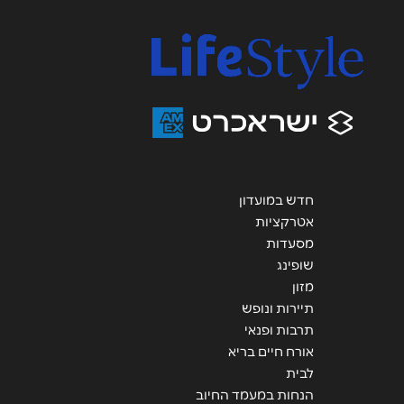
אימייל
*
מתחם G וייצמן 207
נושא
*
ראשון לציון
אנא חזרו אלי בקשר ל...
שדרות משה דיין 32
הודעה
*
חדש במועדון
ירושלים
אטרקציות
מסעדות
שופינג
שדרות יצחק רבין 10
מזון
שליחה
תיירות ונופש
תרבות ופנאי
באר שבע
אורח חיים בריא
לבית
החיטה 1
הנחות במעמד החיוב