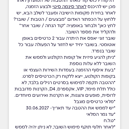
*הלקוח ירכוש קוד מאתר ההטבות של המועדון לאחר
מכן יש להיכנס
לאתר סינמה סיטי
ולבצע הזמנה,
לאחר בחירת מקומות הישיבה ומעבר לשלב הבא, יש
ללחוץ על הכפתור האדום "מבצעים / הטבות / שובר?
לחץ כאן" ולבחור באופציה "קוד הנחה / שובר אחר"
ולהקליד את מספר השובר.
שובר זוגי יאפס את היתרה עבור 2 כרטיסים באופן
אוטומטי. בשובר יחיד יש לחזור על הפעולה עבור כל
שובר בנפרד.
*ניתן להגיע פיזית אל קופות הקולנוע ולממש את
השובר ללא עלות נוספת
*בעת איסוף ההזמנה בעמדות השירות העצמי או
בקופות הקולנוע, ייצא ללקוח רק הכרטיסים לסרט.
*ההטבה תקפה למימוש בסרטים רגילים בלבד, לא
כולל תלת מימד, VIP, אקספרס, D4, הקרנות מדובבות
לרוסית, מופעים והצגות, או הקרנות ואירועים מיוחדים.
*מלאי כרטיסים מוגבל
*יש לממש את ההטבה עד תאריך- 30.06.2027
*עד גמר המלאי
*ט.ל.ח
*לאחר חלוף תוקף מימוש השובר, לא ניתן יהיה לממש