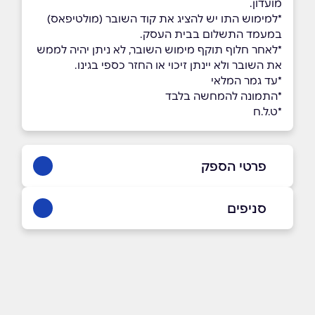
מועדון.
*למימוש התו יש להציג את קוד השובר (מולטיפאס)
במעמד התשלום בבית העסק.
*לאחר חלוף תוקף מימוש השובר, לא ניתן יהיה לממש
את השובר ולא יינתן זיכוי או החזר כספי בגינו.
*עד גמר המלאי
*התמונה להמחשה בלבד
*ט.ל.ח
פרטי הספק
סניפים
תל אביב
שם מלא
*
הברזל 4
טלפון
*
077-5309700