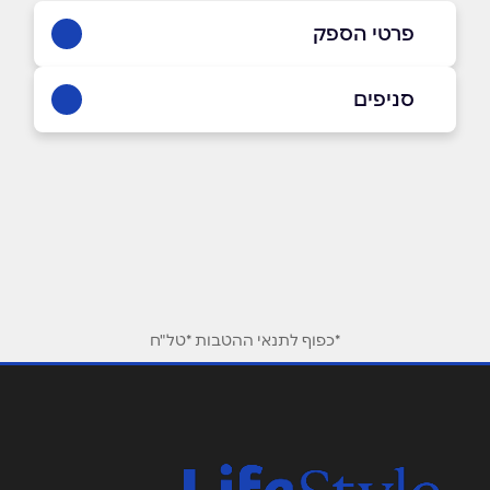
פרטי הספק
054-7791662
סניפים
באתר
בפייסבוק
באינסטגרם
תל אביב יפו
דיזנגוף 141
054-7791662
שם מלא
*
טלפון
*
*כפוף לתנאי ההטבות *טל"ח
אימייל
*
נושא
*