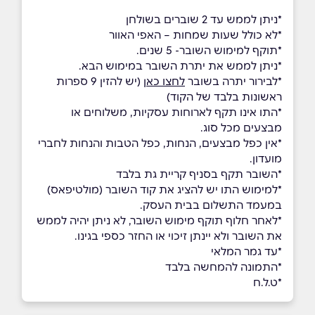
*ניתן לממש עד 2 שוברים בשולחן
*לא כולל שעות שמחות – האפי האוור
*תוקף למימוש השובר- 5 שנים.
*ניתן לממש את יתרת השובר במימוש הבא.
*לבירור יתרה בשובר
לחצו כאן
(יש להזין 9 ספרות
ראשונות בלבד של הקוד)
*התו אינו תקף לארוחות עסקיות, משלוחים או
מבצעים מכל סוג.
*אין כפל מבצעים, הנחות, כפל הטבות והנחות לחברי
מועדון.
*השובר תקף בסניף קריית גת בלבד
*למימוש התו יש להציג את קוד השובר (מולטיפאס)
במעמד התשלום בבית העסק.
*לאחר חלוף תוקף מימוש השובר, לא ניתן יהיה לממש
את השובר ולא יינתן זיכוי או החזר כספי בגינו.
*עד גמר המלאי
*התמונה להמחשה בלבד
*ט.ל.ח