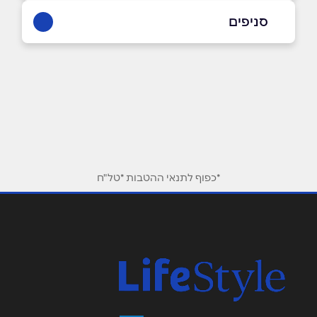
08-9059000
סניפים
באתר
בפייסבוק
באר שבע
מתחם סינמה סיטי החיטה 1
08-9059000
שם מלא
*
טלפון
*
*כפוף לתנאי ההטבות *טל"ח
אימייל
*
נושא
*
אנא חזרו אלי בקשר ל...
הודעה
*