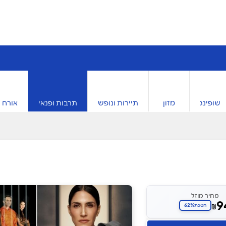
שופינג
מזון
תיירות ונופש
תרבות ופנאי
אורח ח
מחיר מוזל
9
62%
₪
חסכת