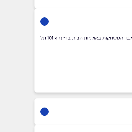
*כל שובר = כרטיס אחד להצגה, כולל הצגת ילדים , לבחירה חופשית ,בכל ימות השבוע, מהצגות תיאטרון בית ליסין בלבד המשחקות באולמות הבית בדיזנגוף 101 תל