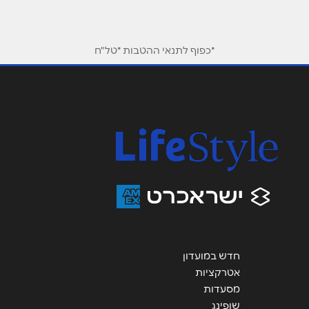
טלפון
*
*כפוף לתנאי ההטבות *טל"ח
אימייל
*
נושא
*
אנא חזרו אלי בקשר ל...
הודעה
*
חדש במועדון
אטרקציות
שליחה
מסעדות
שופינג