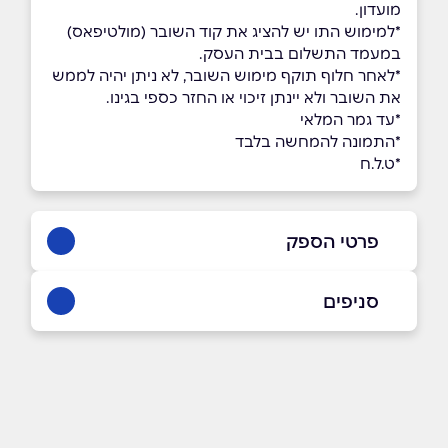
מועדון.
*למימוש התו יש להציג את קוד השובר (מולטיפאס)
במעמד התשלום בבית העסק.
*לאחר חלוף תוקף מימוש השובר, לא ניתן יהיה לממש
את השובר ולא יינתן זיכוי או החזר כספי בגינו.
*עד גמר המלאי
*התמונה להמחשה בלבד
*ט.ל.ח
פרטי הספק
050-3089777
סניפים
בפייסבוק
באינסטגרם
תל אביב
שוק הכרמל השומר 3
050-3089777
שם מלא
*