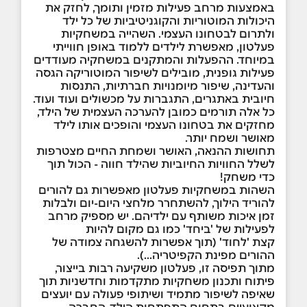
באמצעות מרחב פעילות מזמין ותומך, לחזק את
היכולות המוטוריות והקוגניטיביות של כל ילד
ולתרום לבטחונו העצמי. השהייה במשחקיות
פעלטון, מאפשרת לילדים ללמוד באופן חווייתי
במיוחד. ההפעלות והמתקנים במשחקיה מעודדים
פעילות גופנית, מובילים לשיפור המוטוריקה הגסה
והעדינה, שיפור מיומנויות חברתיות, התנסות
חיובית באתגרים, התגברות על מכשולים ועוד ועוד.
כל אלה תורמים כמובן להערכה העצמית של הילד,
מחזקים את בטחונו העצמי והופכים אותו לילד
מאושר ושמח יותר.
תחושות ההנאה, האושר ושמחת החיים מצטרפות
לשלל החוויות החיוביות שהילד חווה - הכול תוך
כדי משחק!
השהות במשחקיות פעלטון מאפשרות גם להורים
להוריד הילוך, להשתחרר מלחצי היום-יום ולבלות
זמן איכות משותף עם ילדיהם. יש מספיק מרחב
לפעילות של 'ביחד' כמו גם מקום להיות
קצת 'לחוד' (תוך אפשרות להשגחה צמודה של
ההורים מפינת הקפיטריה...).
מתוך תפיסה זו, פעלטון משקיעה רבות בייצור,
פיתוח ותכנון משחקיות מתקדמות וחדשניות תוך
שאיפה לשיפור מתמיד ושיתופי פעולה עם יועצים
מקצועיים בתחום התפתחות הילד. החברה