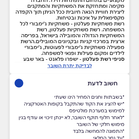
מקימה ומתחזקת את המשחקיות והמתקנים
ליצירת חוויית הנאה חיובית ככל הניתן תוך הקפדה
מקסימאלית על איכות ובטיחות.
רשת משחקיות פעלטון - משחקיות ג'ימבורי לכל
המשפחה. רשת משחקיות פעלטון, רשת
המשחקיות הגדולה והמובילה בישראל, בפריסה
ארצית במרכזי קניות ובקניונים המובילים.הרשת
מפעילה משחקיות ג'ימבורי לפעוטות, ג'ימבורי
לילדים ומקום פעילות ופנאי למשפחה.
סניפי רשת פעלטון
- ישפרו פלאנט - באר שבע
לבדיקת יתרת השובר
חשוב לדעת
*בשבתות וחגים המחיר הינו שעתי
*יש להציג את הקוד שהתקבל בקופות האטרקציה
למימוש במערכת מולטיפס
*לאחר חלוף תוקף השובר, לא יינתן זיכוי או עודף בגין
מימוש חלקי של השובר
*התמונה להמחשה בלבד
*עד גמר המלאי