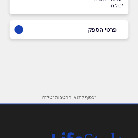
*ט.ל.ח
פרטי הספק
1700-50-44-64
שם מלא
*
טלפון
*
*כפוף לתנאי ההטבות *טל"ח
אימייל
*
נושא
*