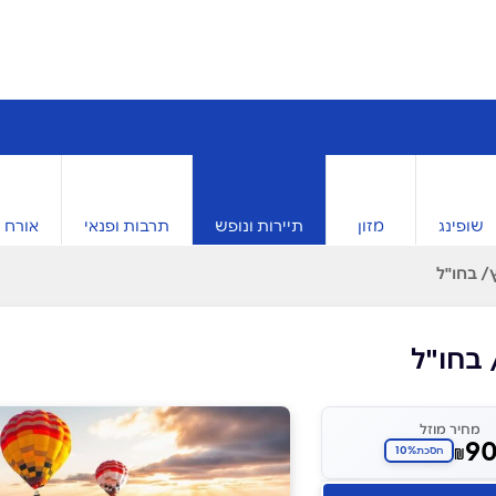
שופינג
מזון
תיירות ונופש
תרבות ופנאי
אורח ח
/ בחו"ל
 בחו"ל
מחיר מוזל
9
10%
₪
חסכת