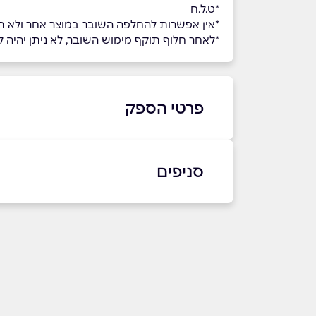
*ט.ל.ח
*אין אפשרות להחלפה השובר במוצר אחר ולא 
*לאחר חלוף תוקף מימוש השובר, לא ניתן יהיה למ
פרטי הספק
03-7622400
סניפים
באתר
בפייסבוק
באינסטגרם
תל אביב יפו
דרך מנחם בגין 82
שם מלא
*
03-7610610
טלפון
*