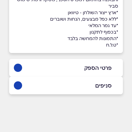
סביר
*ארץ ייצור השולחן - טיוואן
*ללא כפל מבצעים, הנחות ושוברים
*עד גמר המלאי
*בכפוף לתקנון
*התמונות להמחשה בלבד
*ט.ל.ח
פרטי הספק
053-3384533
|
072-3319650
סניפים
באתר
בפייסבוק
באינסטגרם
אולם תצוגה
פתח תקווה ז'בוטינסקי 110 (כניסה דרך רחוב
המרץ 6) זמני פתיחה ימים א'-ה' בין השעות
09:00-17:00, יום ו' בין השעות 09:00-13:00
שם מלא
*