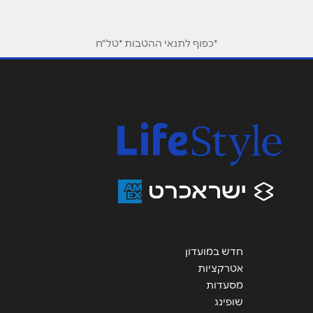
טלפון
*
*כפוף לתנאי ההטבות *טל"ח
אימייל
*
נושא
*
אנא חזרו אלי בקשר ל...
הודעה
*
חדש במועדון
אטרקציות
שליחה
מסעדות
שופינג