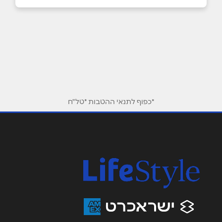
03-7598899
באתר
בפייסבוק
שם מלא
*
*כפוף לתנאי ההטבות *טל"ח
טלפון
*
אימייל
*
נושא
*
אנא חזרו אלי בקשר ל...