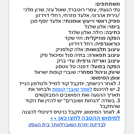
משתתפים:
נתי הגעתי, עמרי רוטברד, שאול עזר, שרון מלכי
/נירית אהרוני, אלעד מזרחי, רחלי דוידזון
מפיק ראשי וייעוץ אומנותי:
אלעד יוסף מגן
בימוי:
אלון שלגל
כתיבה:
הילה ואלון שלגל
הפקה מוזיקלית:
חזי שקד
כוראוגרפיה:
רחל דוידזון
עיצוב תלבושות:
אלה קולסניק
עיצוב תפאורה:
בתיה סגל ומיכאל פיק
עיצוב ואריזה גרפית:
עדי ברק
הפקה בפועל:
דפנה טל ווטסון
שיווק וניהול מסחרי:
שוברי קופות ישראל
אופן המימוש:
1. לאחר רכישתך, יתקבל קוד למייל ולטלפון הנייד
2. יש להיכנס
לאתר שוברי קופות
ולבחור את
תאריך ההגעה ואת המושבים המבוקשים
3. בשדה "הנחות ושוברים" יש להזין את הקוד
שהתקבל
4. לאחר המימוש, יתקבל כרטיס דיגיטלי להצגה
למימוש ההטבה לחצו כאן >>
לבדיקת יתרת השובר
לאתר בית העסק