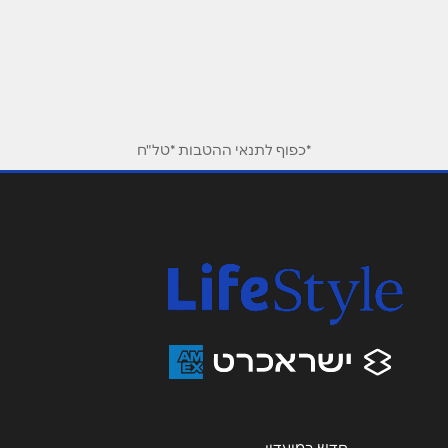
פרימן 20
09-7672442
שם מלא
*
טלפון
*
*כפוף לתנאי ההטבות *טל"ח
אימייל
*
נושא
*
אנא חזרו אלי בקשר ל...
הודעה
*