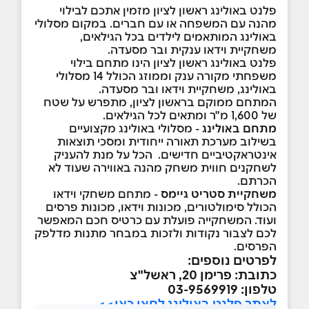
פלנט באולינג ראשון לציון מזמין אתכם לבילוי
מהנה עם המשפחה או עם חברים. במקום מסלולי
באולינג המותאמים לילדים בכל הגילאים,
משחקיית וידאו ענקית ובר מסעדה.
פלנט באולינג ראשון לציון הינו מתחם בילוי
משפחתי מקורה ענק וממוזג הכולל 14 מסלולי
באולינג, משחקיית וידאו ובר מסעדה.
המתחם ממוקם בראשון לציון, מתפרש על שטח
של 1,600 מ"ר ומתאים לכל הגילאים.
מתחם באולינג
- מסלולי באולינג מקצועיים
בשילוב מערכת תאורה ייחודית ומסכי תוצאות
אינטראקטיביים חדישים. הכל על מנת להעניק
לשחקנים חווית משחק מהנה באווירה שעוד לא
הכרתם.
משחקיית סטריט גיימס
- מתחם משחקי וידאו
הכולל סימולטורים, מכונות וידאו, מכונות פרסים
ועוד. המשחקייה פועלת עם כרטיס חכם המאפשר
לכם לצבור נקודות ולזכות במבחר מתנות מדלפק
הפרסים.
לפרטים נוספים:
כתובת: פרימן 20, ראשל"צ
טלפון: 03-9569919
לאתר פלנט באולינג לחצו כאן>>