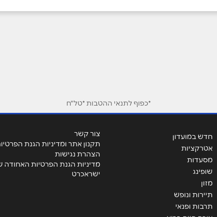
יה
חיפה
הום סטייל נהריה האירית 2
מרכז חורב חורב 15
אימייל
*
ה
סכנין
*כפוף לתנאי ההטבות *טל"ח
אלזראיעיה
הגליל 17
צור קשר
חדש במועדון
עם
חיפה
תקנון אתר ומדיניות הגנת הפרטיו
אטרקציות
הצהרת נגישות
מסעדות
מדיניות הגנת הפרטיות האחודה ש
סולטן באשא אלאטרש
קניון חיפה משה פילמן 4
שופינג
ישראכרט
מזון
תיירות ונופש
 ברק
מבשרת ציון
תרבות ופנאי