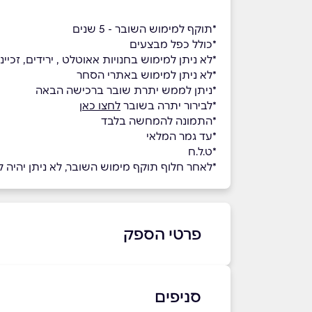
*תוקף למימוש השובר - 5 שנים
*כולל כפל מבצעים
*לא ניתן למימוש בחנויות אאוטלט , ירידים, זכיינים, במועדון הלקוחות NV CLUB, ברכישת 
*לא ניתן למימוש באתרי הסחר
*ניתן לממש יתרת שובר ברכישה הבאה
*לבירור יתרה בשובר
לחצו כאן
*התמונה להמחשה בלבד
*עד גמר המלאי
*ט.ל.ח
*לאחר חלוף תוקף מימוש השובר, לא ניתן יהיה למ
פרטי הספק
03-9102270
סניפים
באתר
בפייסבוק
באינסטגרם