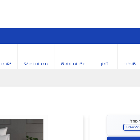
שופינג
מזון
תיירות ונופש
תרבות ופנאי
אורח ח
 מוזל
15%
חסכת