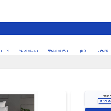
שופינג
מזון
תיירות ונופש
תרבות ופנאי
אורח ח
 מוזל
15%
חסכת