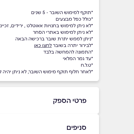
*תוקף למימוש השובר - 5 שנים
*כולל כפל מבצעים
*לא ניתן למימוש בחנויות אאוטלט , ירידים, זכיינים, במועדון הלקוחות NV CLUB, ברכישת 
*לא ניתן למימוש באתרי הסחר
*ניתן לממש יתרת שובר ברכישה הבאה
*לבירור יתרה בשובר
לחצו כאן
*התמונה להמחשה בלבד
*עד גמר המלאי
*ט.ל.ח
*לאחר חלוף תוקף מימוש השובר, לא ניתן יהיה למ
פרטי הספק
03-9102270
סניפים
באתר
בפייסבוק
באינסטגרם