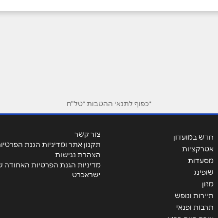
יה
חיפה
הום סטייל נהריה האירית 2
מרכז חורב חורב 15
אימייל
*
ה
סכנין
*כפוף לתנאי ההטבות *טל"ח
אלזראיעיה
הגליל 17
צור קשר
חדש במועדון
עם
חיפה
תקנון אתר ומדיניות הגנת הפרטיו
אטרקציות
הצהרת נגישות
מסעדות
מדיניות הגנת הפרטיות האחודה ש
סולטן באשא אלאטרש
קניון חיפה משה פילמן 4
שופינג
ישראכרט
מזון
תיירות ונופש
 ברק
מבשרת ציון
תרבות ופנאי