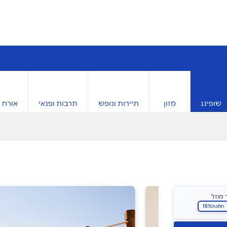
שופינג
מזון
תיירות ונופש
תרבות ופנאי
אורח ח
 מוזל
15%
חסכת