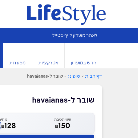
לאתר מועדון לייף סטייל
חדש במועדון
אטרקציות
מסעדות
דף הבית
>
שופינג
>
שובר ל-havaianas
שובר ל-havaianas
שווי הטבה
מחיר
128
150
₪
₪