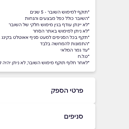
*תוקף למימוש השובר - 5 שנים
*השובר כולל כפל מבצעים והנחות
*לא יינתן עודף בגין מימוש חלקי של השובר
*לא ניתן למימוש באתר הסחר
*תקף בכל הסניפים למעט סניף אאוטלט בקינג ג'
*התמונות להמחשה בלבד
*עד גמר המלאי
*ט.ל.ח
*לאחר חלוף תוקף מימוש השובר, לא ניתן יהיה למ
פרטי הספק
08-9332275
סניפים
באתר
בפייסבוק
באינסטגרם