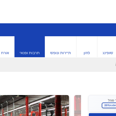
שופינג
מזון
תיירות ונופש
תרבות ופנאי
אורח ח
 מוזל
20%
סכת