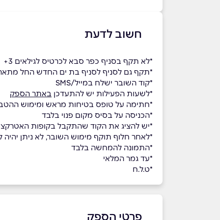
חשוב לדעת
*לא תקף בסניף כפר סבא לכרטיס לגילאים 3+
*תקף גם לסניף לסניף בת ים החדש החל מתאריך .25
*קוד השובר ישלח במייל/SMS
*לשעות הפעילות יש להתעדכן
באתר הספק
*חתימה על טופס בטיחות מראש ומימוש ההטבה 
*הכניסה על בסיס מקום פנוי בלבד
*יש להציג את הקוד שהתקבל בקופות האטרקצי
*לאחר חלוף תוקף מימוש השובר, לא ניתן יהיה למ
*התמונה להמחשה בלבד
*עד גמר המלאי
*ט.ל.ח
פרטי הספק