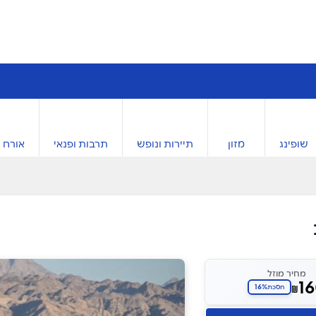
שופינג
מזון
תיירות ונופש
תרבות ופנאי
אורח ח
מחיר מוזל
1
16%
₪
חסכת