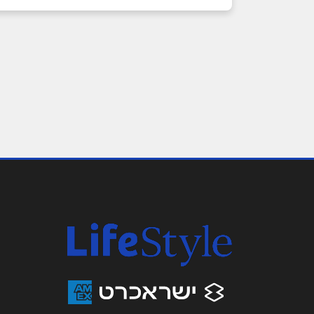
אילת
פעמי השלום, אילת. (בסמוך
שם מלא
*
לקניון מול הים)
08-6372088
טלפון
*
נושא
*
אנא חזרו אלי בקשר ל...
הודעה
*