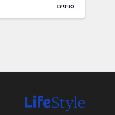
סניפים
הוד השרון
שם מלא
*
רמתיים 21
0775328604
טלפון
*
נושא
*
אנא חזרו אלי בקשר ל...
הודעה
*