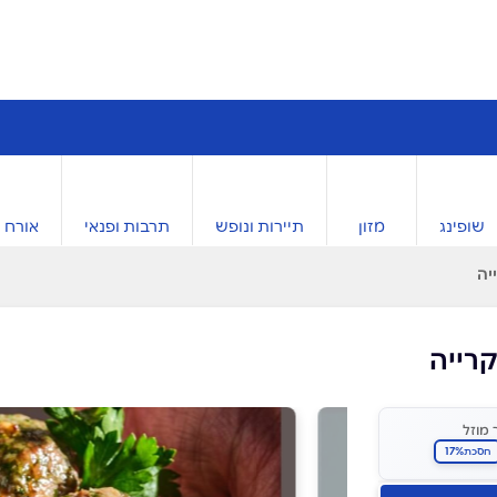
שופינג
מזון
תיירות ונופש
תרבות ופנאי
אורח ח
יה
רייה
 מוזל
17%
חסכת