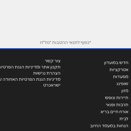
*כפוף לתנאי ההטבות *טל"ח
אימייל
*
צור קשר
חדש במועדון
תקנון אתר ומדיניות הגנת הפרטיו
אטרקציות
הצהרת נגישות
מסעדות
מדיניות הגנת הפרטיות האחודה ש
שופינג
ישראכרט
מזון
תיירות ונופש
תרבות ופנאי
אורח חיים בריא
לבית
הנחות במעמד החיוב