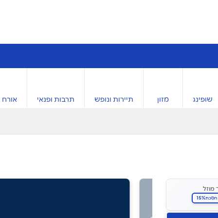
שופינג
מזון
תיירות ונופש
תרבות ופנאי
אורח ח
 מוזל
15%
חסכת