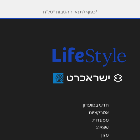
טלפון
*
*כפוף לתנאי ההטבות *טל"ח
אימייל
*
נושא
*
אנא חזרו אלי בקשר ל...
הודעה
*
חדש במועדון
אטרקציות
שליחה
מסעדות
שופינג
מזון