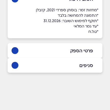
*מחזות זמר: בוסתן ספרדי 2021, קזבלן
*התמונה להמחשה בלבד
*תוקף למימוש השובר: 31.12.2026
*עד גמר המלאי
*ט.ל.ח
פרטי הספק
*5008
סניפים
באתר
תל אביב יפו
שד' תרס"ט 2 שדרות תרס"ט 2
03-6295555
שם מלא
*