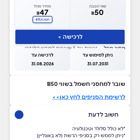
שווי הטבה
מחיר מוזל
47
50
₪
₪
6%
חסכת
לרכישה >
מחיר מוזל
— זכאות עד 5 שוברים לחודש קלנדרי
ניתן למימוש עד
לרכישה עד
31.08.2026
31.07.2031
שובר למחסני חשמל בשווי ₪50
לרשימת הסניפים לחץ כאן>>
חשוב לדעת
*לא כולל סלולר וטכנולוגיה
*ניתן לממש רק בסניפי הרשת (לא באונליין)