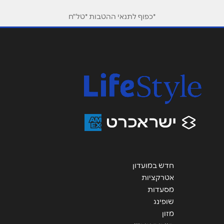
*כפוף לתנאי ההטבות *טל"ח
אימייל
*
נושא
*
אנא חזרו אלי בקשר ל...
הודעה
*
חדש במועדון
שליחה
אטרקציות
מסעדות
שופינג
מזון