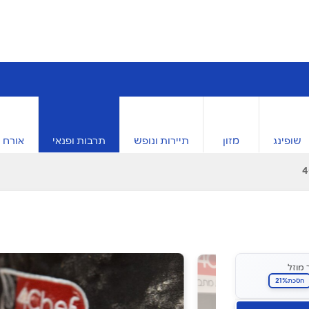
שופינג
מזון
תיירות ונופש
תרבות ופנאי
אורח ח
 מוזל
21%
חסכת