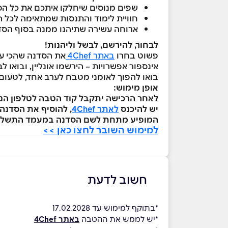
שפים מנוסים שיחלקו איתכם את כל הס
חוויית לימוד והתנסות שמתאימה לכל 
ארוחה עשירה שתיהנו ממנה בסוף הסד
לבחור, להירשם, לבשל וליהנות
!
פשוט בחרו
באתר 4Chef
את הסדנה שהכי עוש
אינספור אפשרויות – הירשמו אונליין, ובואו לב
בואו להפוך לאומני מטבח לערב אחד, לטעום, 
אופן מימוש:
לאחר הרכישה יתקבל קוד הטבה לטלפון הנייד
יש להיכנס
לאתר 4Chef
, להוסיף את הסדנה
המופיע מתחת לשם הסדנה במעמד התשלו
למימוש השובר לחצו כאן >>
חשוב לדעת
*בתוקף למימוש עד 17.02.2028
*יש לממש את ההטבה
באתר 4Chef