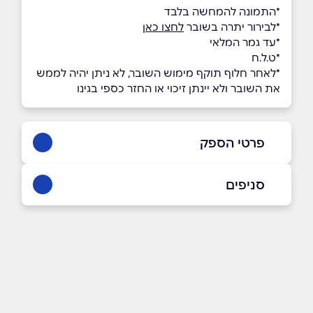
*התמונה להמחשה בלבד
*לבירור יתרה בשובר
לחצו כאן
*עד גמר המלאי
*ט.ל.ח
*לאחר חלוף תוקף מימוש השובר, לא ניתן יהיה לממש
את השובר ולא יינתן זיכוי או החזר כספי בגינו
פרטי הספק
035443349
סניפים
באתר
בפייסבוק
באינסטגרם
תל אביב
קניון G ניסים אלוני 10
שם מלא
*