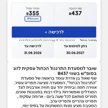
שווי הטבה
מחיר מוזל
355
437
₪
₪
19%
חסכת
לרכישה >
מחיר מוזל
— זכאות עד 5 שוברים לחודש קלנדרי
ניתן למימוש עד
לרכישה עד
31.08.2026
30.06.2027
שובר למסעדת התרנגול הכחול עסקית לזוג
בסופ"ש בשווי ₪437
שף שאול בן אדרת עומד בראשה של מסעדת
"התרנגול הכחול", המסעדה מציעה תפריט עשיר,
אווירה חמה וביתית יחד עם חוויה אורבנית לצד
המגדלים ואפשרויות בילוי רבות בסגנונות שונים.
תפריט מותאם לכל שעה ביום - ארוחה עסקית ,
תפריט צהריים ותפריט ערב.
המטבח מציע מנות המשתנות על בסיס יומי,