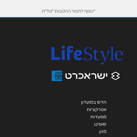
טלפון
*
*כפוף לתנאי ההטבות *טל"ח
אימייל
*
נושא
*
אנא חזרו אלי בקשר ל...
הודעה
*
חדש במועדון
אטרקציות
שליחה
מסעדות
שופינג
מזון