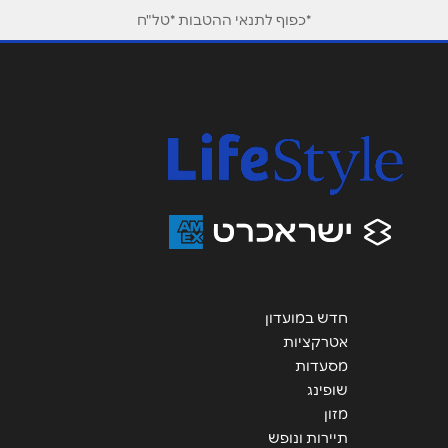
*כפוף לתנאי ההטבות *טל"ח
אימייל
*
נושא
*
אנא חזרו אלי בקשר ל...
הודעה
*
חדש במועדון
אטרקציות
שליחה
מסעדות
שופינג
מזון
תיירות ונופש