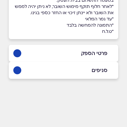
במעמד התשלום בבית העסק.
*לאחר חלוף תוקף מימוש השובר, לא ניתן יהיה לממש
את השובר ולא יינתן זיכוי או החזר כספי בגינו.
*עד גמר המלאי
*התמונה להמחשה בלבד
*ט.ל.ח
פרטי הספק
050-7714171
סניפים
באתר
קריית גת
אסתר המלכה 1
050-7714171
שם מלא
*
טלפון
*