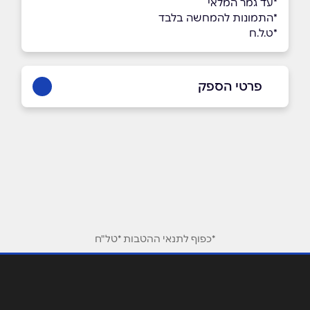
*עד גמר המלאי
*התמונות להמחשה בלבד
*ט.ל.ח
פרטי הספק
03-6032777
באתר
בפייסבוק
באינסטגרם
ביוטיוב
בוואטסאפ
*כפוף לתנאי ההטבות *טל"ח
שם מלא
*
טלפון
*