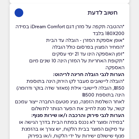
חשוב לדעת
*ההטבה תקפה על מזרן דגם iDream Comfort במידה
180X200 בלבד
*אופן אספקת המזרן - הובלה עד הבית
*המחיר המצוין בפרסום כולל הובלה
*זמן האספקה הינו עד 21 ימי עסקים
*תקופת האחריות על המזרן הינה 10 שנים מיום
האספקה
הערות לגבי הובלה חריגה לריהוט:
*הובלה ליישובים מעבר לקו הירוק הינה בתוספת
₪150, הובלה ליישובי אילת (מאזור שדה בוקר ודרומה)
הינה בתוספת ₪500
לאחר השלמת הזמנה, נציג מטעם החברה ייצור עמכם
קשר, על מנת לחייב את הפער הנותר לתשלום
הערות לגבי פירוק והרכבה ו/או שירות מנוף:
*במידה ומוצר לא נכנס בפתח הבית בדרך הגישה או
עד מיקום המוצר בבית הלקוח, יש צורך או בהזמנת
מנוף שישולם ישירות על ידי הלקוח, ו/או בפירוק