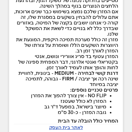
מסייעים בחלוקה נכונה של משקל הגוף, ובהרגעת
הלחצים הנוצרים בגוף במהלך השינה.
אם המזרן שלכם נמצא בשימוש כבר שנים ארוכות,
אתם עלולים להבחין בשקעים במסגרת שלו, זה
קורה כי אנחנו יושבים בקצה של המיטה, באזורים
שבדרך כלל לא בנויים כדי לשאת את המשקל
שלנו.
מזרן זה כולל מערכת תמיכה היקפית, המונעת את
היווצרות השקעים הללו ושומרת על צורתו של
המזרן לאורך זמן רב.
המזרן עטוף בד סריג אוורירי ונושם, אנטי
בקטריאלי ואנטי אלרגני, דבר המפחית ספיגה של
לחות והופך אותו לעמיד לאורך זמן.
דרגת קושי לבחירה
-
MEDIUM
- בינונית, לחוויית
שינה רכה אך יציבה /
FIRM
- גבוהה, לתמיכה
יציבה במיוחד
פרטים טכניים נוספים:
NO FLIP - אין צורך להפוך את המזרן
המזרן לא כולל שעטנז
מיוצר בישראל, במפעל ד"ר גב
גובה המזרן - כ-30 ס"מ
המחיר כולל הובלה עד הבית
לאתר בית העסק