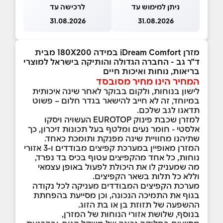
ניתן למימוש עד
לרכישה עד
31.08.2026
31.08.2026
מזרן iDream Comfort במידה 180X200 מבית
ד"ר גב - החברה הגדולה והותיקה בישראל למוצרי
בריאות, נוחות ואיכות חיים
המחיר הינו מחיר מסובסד
לישון בנוחות, ולקום בבוקר לאחר שינה איכותית
במיוחד, זה לא חייב להישאר בגדר חלום – פשוט
תדאגו לגב שלכם.
למזרן שכבת פינוק EUROTOP העשויה ויסקו
אלסטי - חומר נעים ומלטף בעל תכונות זיכרון, כך
שתיהנו מחוויית שינה מפנקת ותומכת כאחד.
המזרן מאופיין במערכת קפיצים מבודדים ו-3 אזורי
נוחות, כל אחד מהקפיצים עטוף בכיס בד נפרד,
מה שמעניק לו את היכולת לפעול באופן עצמאי
וללא כל תלות בשאר הקפיצים.
מערכת הקפיצים המבודדים מעניקה לכל נקודה
בגוף את התמיכה הנכונה, וכן מסייעת בהפחתת
ההשפעה של תזוזת בן או בת הזוג.
בנוסף, שלושת אזורי הנוחות של המזרן,