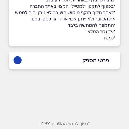
*בכפוף לתקנון "למטייל" המצוי באתר החברה.
*לאחר חלוף תוקף מימוש השובר, לא ניתן יהיה לממש
את השובר ולא יינתן זיכוי או החזר כספי בגינו
*התמונה להמחשה בלבד
*עד גמר המלאי
*ט.ל.ח
פרטי הספק
שם מלא
*
טלפון
*
*כפוף לתנאי ההטבות *טל"ח
אימייל
*