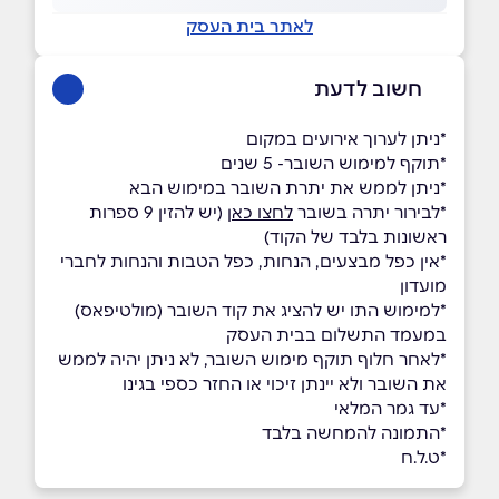
לאתר בית העסק
חשוב לדעת
*ניתן לערוך אירועים במקום
*תוקף למימוש השובר- 5 שנים
*ניתן לממש את יתרת השובר במימוש הבא
*לבירור יתרה בשובר
לחצו כאן
(יש להזין 9 ספרות
ראשונות בלבד של הקוד)
*אין כפל מבצעים, הנחות, כפל הטבות והנחות לחברי
מועדון
*למימוש התו יש להציג את קוד השובר (מולטיפאס)
במעמד התשלום בבית העסק
*לאחר חלוף תוקף מימוש השובר, לא ניתן יהיה לממש
את השובר ולא יינתן זיכוי או החזר כספי בגינו
*עד גמר המלאי
*התמונה להמחשה בלבד
*ט.ל.ח