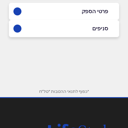
פרטי הספק
03-5175179
סניפים
באתר
בפייסבוק
באינסטגרם
תל אביב
הירקון 12
03-5175179
שם מלא
*
טלפון
*
*כפוף לתנאי ההטבות *טל"ח
אימייל
*
נושא
*